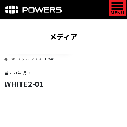
コ
ナ
ン
ビ
テ
ゲ
ン
ー
ツ
シ
に
ョ
メディア
移
ン
動
に
移
動
HOME
メディア
WHITE2-01
2021年1月12日
WHITE2-01