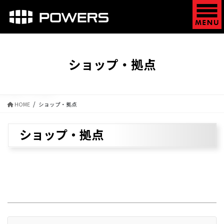
コ
ナ
ン
ビ
テ
ゲ
ン
ー
ツ
シ
に
ョ
ショップ・拠点
移
ン
動
に
移
動
HOME
ショップ・拠点
ショップ・拠点
POWERS（パワーズ）のショップ・拠
点です