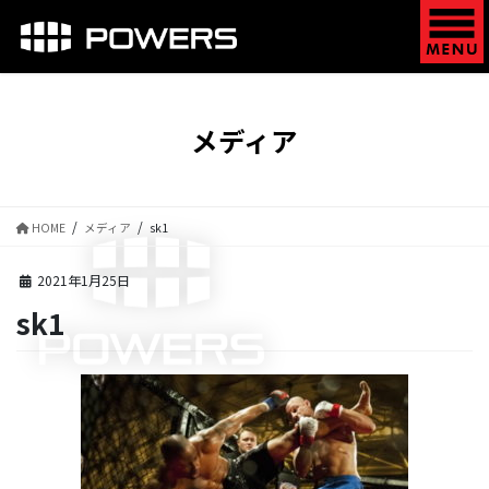
コ
ナ
ン
ビ
テ
ゲ
ン
ー
ツ
シ
に
ョ
メディア
移
ン
動
に
移
動
HOME
メディア
sk1
2021年1月25日
sk1