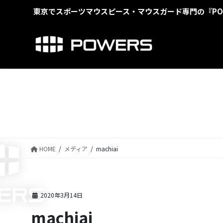
コ
ナ
東京でスポーツマウスピース・マウスガード専門の『PO
ン
ビ
テ
ゲ
ン
ー
ツ
シ
に
ョ
移
ン
動
に
移
動
HOME
メディア
machiai
2020年3月14日
machiai