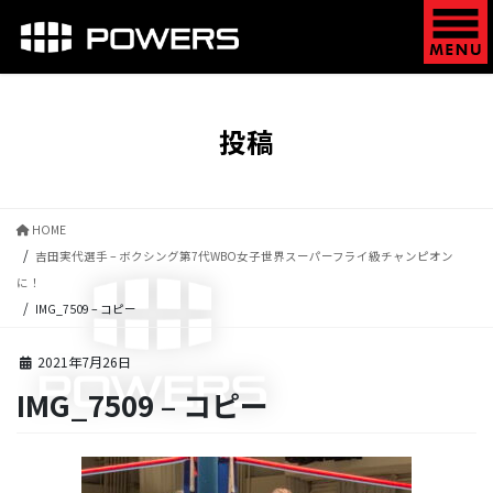
コ
ナ
ン
ビ
テ
ゲ
ン
ー
ツ
シ
に
ョ
投稿
移
ン
動
に
移
動
HOME
吉田実代選手 – ボクシング第7代WBO女子世界スーパーフライ級チャンピオン
に！
IMG_7509 – コピー
2021年7月26日
IMG_7509 – コピー