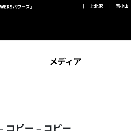
上北沢
西小山
WERSパワーズ』
メディア
7 – コピー – コピー