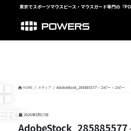
コ
ナ
東京でスポーツマウスピース・マウスガード専門の『PO
ン
ビ
テ
ゲ
ン
ー
ツ
シ
に
ョ
移
ン
動
に
移
動
HOME
メディア
AdobeStock_285885577 – コピー – コピー
2020年3月17日
AdobeStock_28588557