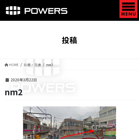
コ
ナ
ン
ビ
テ
ゲ
ン
ー
ツ
シ
に
ョ
投稿
移
ン
動
に
移
動
HOME
診療・交通
nm2
2020年3月22日
nm2